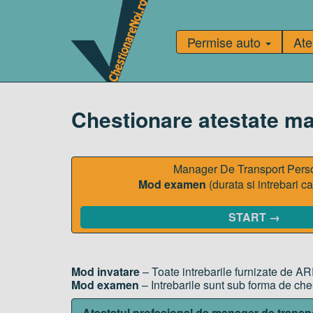
Permise auto
Ate
Chestionare atestate m
Manager De Transport Per
Mod examen
(durata si intrebari c
START →
Mod invatare
– Toate intrebarile furnizate de AR
Mod examen
– Intrebarile sunt sub forma de ch
Atestatul profesional de manager de trans