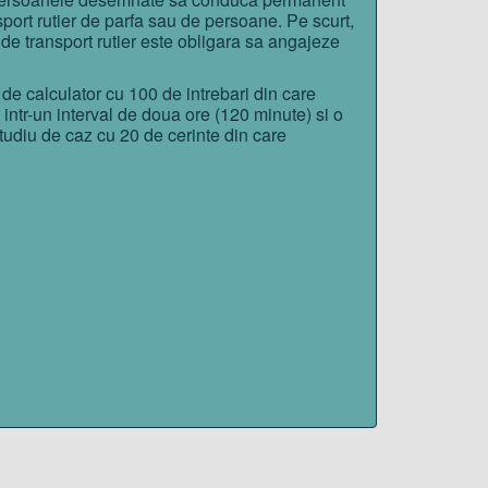
sport rutier de parfa sau de persoane. Pe scurt,
 de transport rutier este obligara sa angajeze
de calculator cu 100 de intrebari din care
intr-un interval de doua ore (120 minute) si o
tudiu de caz cu 20 de cerinte din care