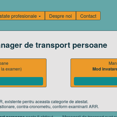
state profesionale
Despre noi
Contact
anager de transport persoane
soane
Mana
a la examen)
Mod invatar
R, existente pentru aceasta categorie de atestat.
estionare, contra-cronometru, conform examinarii ARR.
port persoane
poate fi obtinut
Managerii de transport sunt