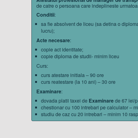
de catre o persoana care indeplineste urmatoar
Conditii
:
sa fie absolvent de liceu (sa detina o diplo
lucru);
Acte necesare
:
copie act identitate;
copie diploma de studii- minim liceu
Curs:
curs atestare initiala – 90 ore
curs reatestare (la 10 ani) – 30 ore
Examinare
:
dovada platii taxei de
Examinare
de 67 lei/
chestionar cu 100 intrebari pe calculator – m
studiu de caz cu 20 intrebari – minim 10 ras