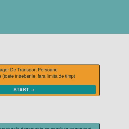
ger De Transport Persoane
e
(toate intrebarile, fara limita de timp)
START →
 persoanele desemnate sa conduca permanent