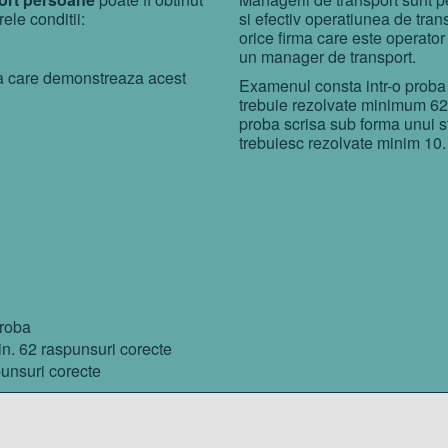
ele conditii:
si efectiv operatiunea de tran
orice firma care este operator
un manager de transport.
ma care demonstreaza acest
Examenul consta intr-o proba 
trebuie rezolvate minimum 62 
proba scrisa sub forma unui s
trebuiesc rezolvate minim 10.
proba
in. 62 raspunsuri corecte
punsuri corecte